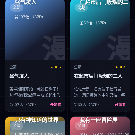
面对红烛嫁衣及封死的门窗，
盛气凌人
在超市后门吸烟的二
构，而少年月岛仁兵卫也将以
罗云绮怒掀剧本：“说好的各
人
全部
全部
虫奉行的身份大显身手
走各的道呢？这届男主根本不
~sunday久违的纯少年热血漫
第137话 （37P）
按套路来啊！”
画，请大家拭目以待吧
第63话 （37P）
全部
★ 8.5
全部
★ 9.4
盛气凌人
在超市后门吸烟的二人
新学期刚开始，就被摸胸了！
佐佐木是一名奔波于社畜街
从怪物们激战区中成长起来的
道，满身疲累的中年男性，每
由希，才不会被这点小事打击
天能够治愈他的只有香烟和他
第137话 （37P）
开始看
第63话 （37P）
开始看
到。但偏偏对方成了同社团的
常去的超市的女性店员——山
学弟，还被看到了软弱的一
田小姐的灿烂笑容。在某个忙
面！冷面学姐与狂妄学弟，会
碌一天疲惫不堪的夜晚，前来
只有神知道的世界
我有一座冒险屋
迸发出怎样的火花呢？
寻求治愈的佐佐木不仅没有看
全部
全部
到山田小姐，连吸烟的地方也