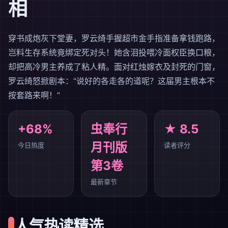
相
穿书成炮灰下堂妻，罗云绮手握超市金手指准备拿钱跑路，
岂料生存系统竟绑定死对头！她含泪投喂冷面权臣换口粮，
却把高冷男主养成了粘人精。面对红烛嫁衣及封死的门窗，
罗云绮怒掀剧本：“说好的各走各的道呢？这届男主根本不
按套路来啊！”
+68%
虫奉行
★ 8.5
月刊版
今日热度
读者评分
第3卷
最新章节
人气热读精选