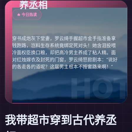
养丞相
🔥 今日热读
穿书成炮灰下堂妻，罗云绮手握超市金手指准备拿
钱跑路，岂料生存系统竟绑定死对头！她含泪投喂
冷面权臣换口粮，却把高冷男主养成了粘人精。面
对红烛嫁衣及封死的门窗，罗云绮怒掀剧本：“说好
的各走各的道呢？这届男主根本不按套路来啊！”
我带超市穿到古代养丞