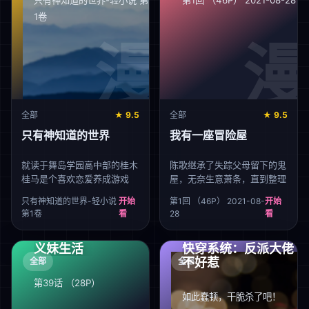
只有神知道的世界-轻小说 第
第1回 （46P） 2021-08-28
都找不到了…。消沉的佐佐木
1卷
突然听到有人对他说「吸烟来
这边」，循声望去，映入眼帘
的是一名奇妆异服 服、自称
田山的女孩—— [-折叠]
全部
★ 9.5
全部
★ 9.5
只有神知道的世界
我有一座冒险屋
就读于舞岛学园高中部的桂木
陈歌继承了失踪父母留下的鬼
桂马是个喜欢恋爱养成游戏
屋，无奈生意萧条，直到整理
（Galgame）的高中生。曾经
鬼屋时意外发现的手机改变了
只有神知道的世界-轻小说
开始
第1回 （46P） 2021-08-
开始
成功攻略过10000名女生（游
这一切。只要完成手机每日布
第1卷
看
28
看
戏中），有着能够攻略任何类
置的不同难度的任务，鬼屋就
型女性的能力，是拥有一切
能得到修缮甚至扩建。于是陈
义妹生活
快穿系统：反派大佬
galgame攻略的网站“落とし
歌开始在各大禁地里探险取
不好惹
神”的管理者，以高超的技术
全部
材，将其中场景元素纳入到自
全部
被广大机友尊称为“落とし神”
己的鬼屋中。随着前来参观的
第39话 （28P）
（攻略之神、攻陷之神）。
游客们各种惊声尖叫，鬼屋一
如此蠢顿，干脆杀了吧！
某日，一名少女从 从天而降
举成名！然而虽然任务带来的