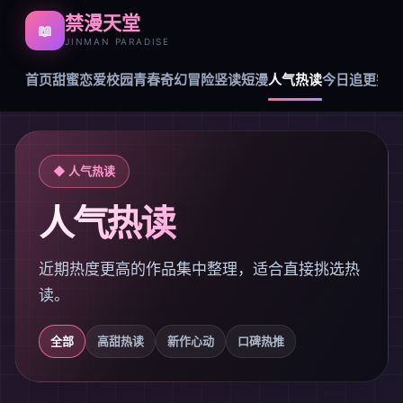
禁漫天堂
📖
JINMAN PARADISE
首页
甜蜜恋爱
校园青春
奇幻冒险
竖读短漫
人气热读
今日追更
完结
◆ 人气热读
人气热读
近期热度更高的作品集中整理，适合直接挑选热
读。
全部
高甜热读
新作心动
口碑热推
我带超市穿到古代