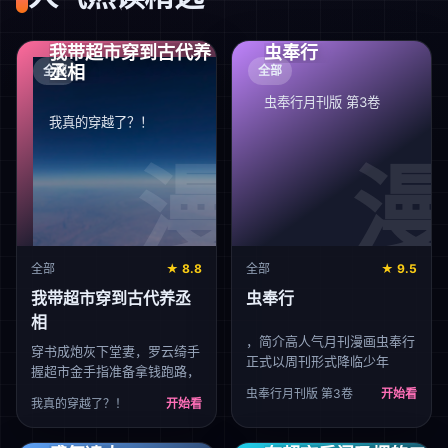
我带超市穿到古代养
虫奉行
丞相
全部
全部
虫奉行月刊版 第3卷
我真的穿越了？！
全部
★ 8.8
全部
★ 9.5
我带超市穿到古代养丞
虫奉行
相
，简介高人气月刊漫画虫奉行
穿书成炮灰下堂妻，罗云绮手
正式以周刊形式降临少年
握超市金手指准备拿钱跑路，
sunday！该作品以前作「虫
岂料生存系统竟绑定死对头！
虫奉行月刊版 第3卷
开始看
奉行」为基础打造的新的故
我真的穿越了？！
开始看
她含泪投喂冷面权臣换口粮，
事，为了消灭盘踞江户的巨大
却把高冷男主养成了粘人精。
虫，国家设立「虫奉行」机