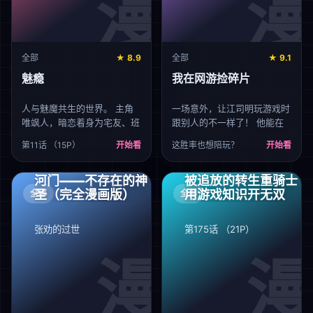
全部
★ 8.9
全部
★ 9.1
魅瘾
我在网游捡碎片
人与魅魔共生的世界。 主角
一场意外，让江司明玩游戏时
唯飒人，暗恋着身为宅友、班
跟别人的不一样了！ 他能在
级人气顶点的魅魔同学加藤詠
游戏里找到各种颜色的碎片，
第11话 （15P）
开始看
这胜率也想陪玩？
开始看
梦。 二人皆是闷骚性格，互
合成后能变成技能、属性、才
生情愫却心思错位，上演一场
艺、金钱、古董、甚至丹药、
双向暗恋的恋爱喜剧。
功法等等各色逆天宝贝！ 靠
河门——不存在的神
被追放的转生重骑士
着在游戏里不断捡碎片，江司
圣（完全漫画版）
用游戏知识开无双
全部
全部
明完成了人生逆袭，发家致
富！
张劝的过世
第175话 （21P）