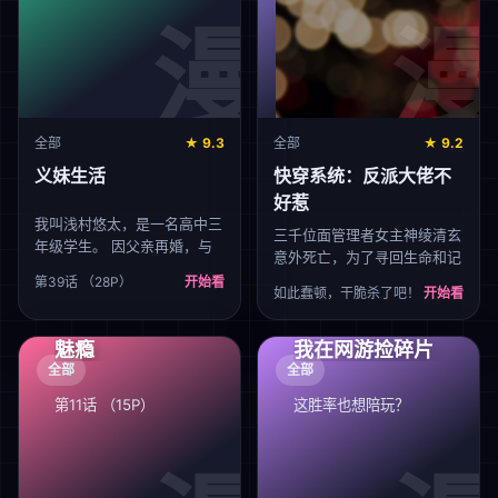
来到他的面前。这名少女名叫
好处越来越多，但 但其中隐
艾露西，从地。
患也慢慢显现，甚至父母失踪
的。
全部
★ 9.3
全部
★ 9.2
义妹生活
快穿系统：反派大佬不
好惹
我叫浅村悠太，是一名高中三
三千位面管理者女主神绫清玄
年级学生。 因父亲再婚，与
意外死亡，为了寻回生命和记
一名没有血缘关系的义妹生活
忆，把小黑莲男主染回小白
第39话 （28P）
开始看
在一起...
如此蠢顿，干脆杀了吧！
开始看
莲，女主神用她的实际行动告
诉围绕在男主身边的妖艳贱货
们：无论哪个世界，你爸爸还
魅瘾
我在网游捡碎片
是你爸爸！
全部
全部
第11话 （15P）
这胜率也想陪玩？