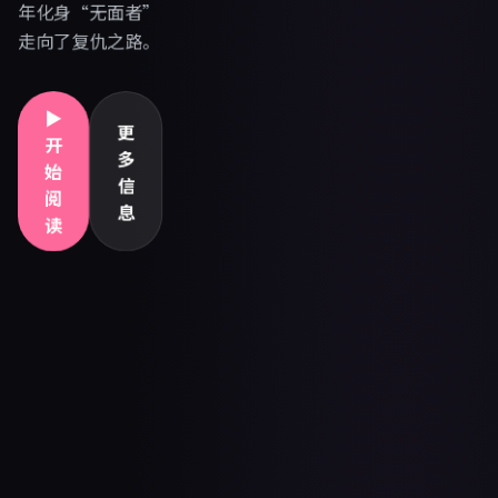
年化身“无面者”
走向了复仇之路。
▶
更
开
多
始
信
阅
息
读