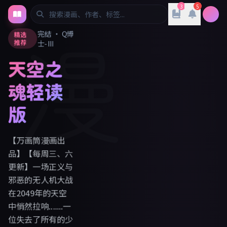
3
5
漫
完结 · Q博
精选
推荐
士-III
天空之
魂轻读
版
【万画筒漫画出
品】【每周三、六
更新】一场正义与
邪恶的无人机大战
在2049年的天空
中悄然拉响.......一
位失去了所有的少