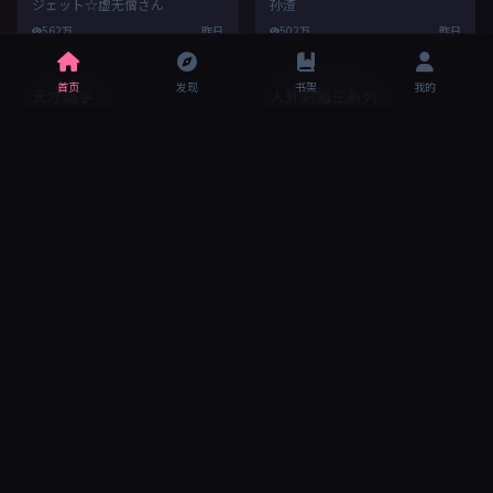
8.7
9.1
无敌勇者王
NEW
NEW
孙渣
首页
发现
书架
我的
东方四格【ジェット☆虚无僧】
502万
昨日
ジェット☆虚无僧さん
562万
昨日
8.9
9.3
天才高手
NEW
NEW
掌阅漫画
人外耐婚王系列
イトコ
96万
昨日
898万
今天
9.7
9.4
天空之魂轻读版
灌篮高手
NEW
NEW
万画筒漫画
井上雄彦
718万
昨日
884万
本周