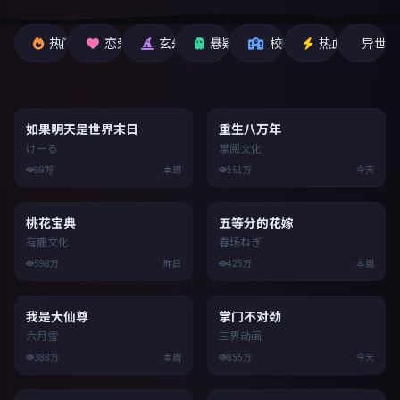
热门新作
恋爱日常
玄幻战斗
悬疑惊悚
校园日常
热血动作
异世界
8.6
9.1
如果明天是世界末日
重生八万年
けーる
掌阅文化
98万
本周
561万
今天
9.1
9.4
五等分的花嫁
春场ねぎ
桃花宝典
有鹿文化
425万
本周
598万
昨日
9.2
8.9
我是大仙尊
掌门不对劲
六月雪
三界动画
388万
本周
855万
今天