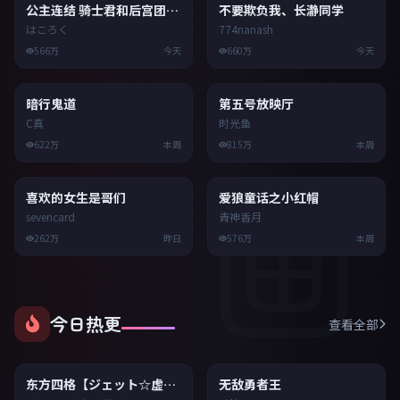
8.6
9.2
不要欺负我、长瀞同学
774nanash
公主连结 骑士君和后宫团的日常
660万
今天
はころく
566万
今天
画
9.8
9.4
暗行鬼道
第五号放映厅
C真
时光鱼
622万
本周
815万
本周
9.1
9.6
喜欢的女生是哥们
爱狼童话之小红帽
sevencard
青神香月
262万
昨日
576万
本周
今日热更
查看全部